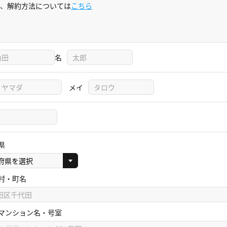
、解約方法については
こちら
名
メイ
県
村・町名
マンション名・号室